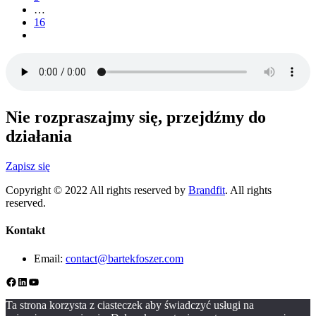
…
16
Nie rozpraszajmy się, przejdźmy do
działania
Zapisz się
Copyright © 2022 All rights reserved by
Brandfit
. All rights
reserved.
Kontakt
Email:
contact@bartekfoszer.com
Facebook
LinkedIn
YouTube
Ta strona korzysta z ciasteczek aby świadczyć usługi na