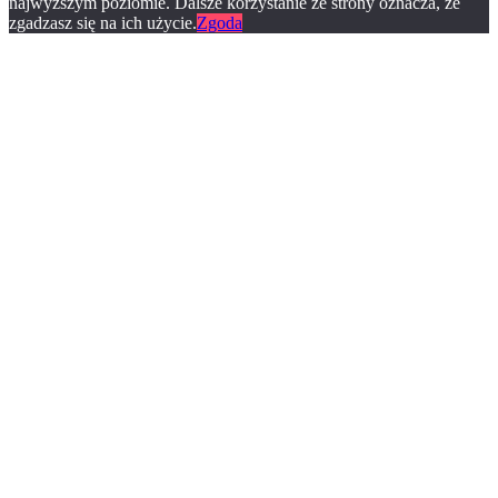
najwyższym poziomie. Dalsze korzystanie ze strony oznacza, że
zgadzasz się na ich użycie.
Zgoda